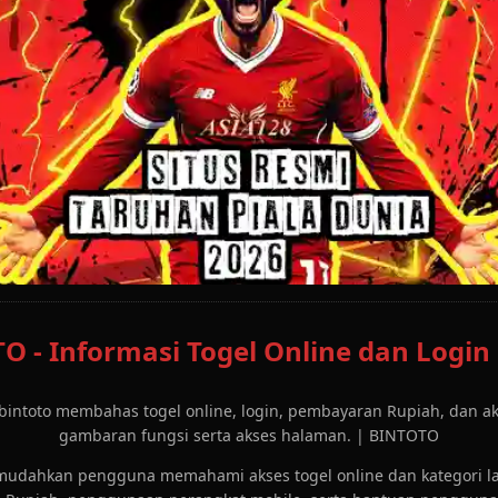
O - Informasi Togel Online dan Login 
, bintoto membahas togel online, login, pembayaran Rupiah, dan 
gambaran fungsi serta akses halaman. | BINTOTO
dahkan pengguna memahami akses togel online dan kategori la