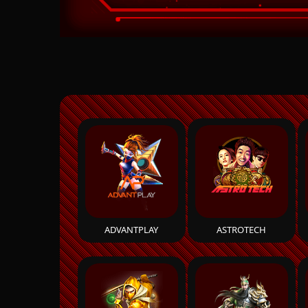
ADVANTPLAY
ASTROTECH